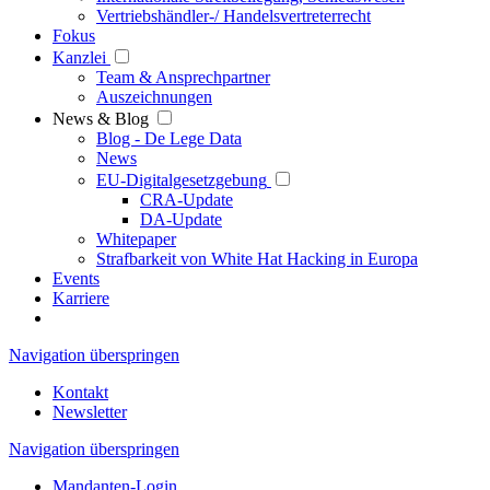
Vertriebshändler-/ Handelsvertreterrecht
Fokus
Kanzlei
Team & Ansprechpartner
Auszeichnungen
News & Blog
Blog - De Lege Data
News
EU-Digitalgesetzgebung
CRA-Update
DA-Update
Whitepaper
Strafbarkeit von White Hat Hacking in Europa
Events
Karriere
Navigation überspringen
Kontakt
Newsletter
Navigation überspringen
Mandanten-Login