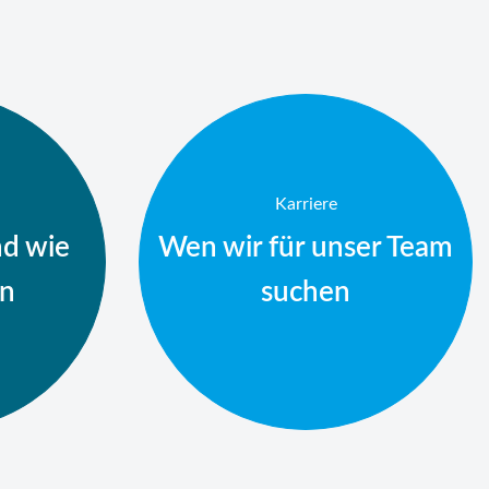
Karriere
nd wie
Wen wir für unser Team
en
suchen