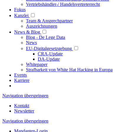
Vertriebshändler-/ Handelsvertreterrecht
Fokus
Kanzlei
Team & Ansprechpartner
Auszeichnungen
News & Blog
Blog - De Lege Data
News
EU-Digitalgesetzgebung
CRA-Update
DA-Update
Whitepaper
Strafbarkeit von White Hat Hacking in Europa
Events
Karriere
Navigation überspringen
Kontakt
Newsletter
Navigation überspringen
Mandanten-Login