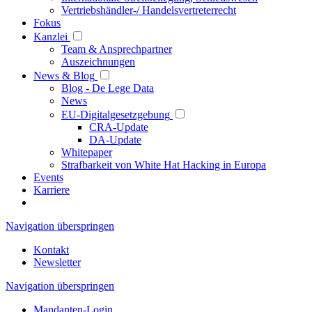
Vertriebshändler-/ Handelsvertreterrecht
Fokus
Kanzlei
Team & Ansprechpartner
Auszeichnungen
News & Blog
Blog - De Lege Data
News
EU-Digitalgesetzgebung
CRA-Update
DA-Update
Whitepaper
Strafbarkeit von White Hat Hacking in Europa
Events
Karriere
Navigation überspringen
Kontakt
Newsletter
Navigation überspringen
Mandanten-Login