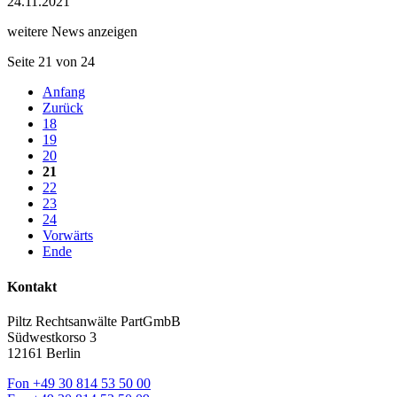
24.11.2021
weitere News anzeigen
Seite 21 von 24
Anfang
Zurück
18
19
20
21
22
23
24
Vorwärts
Ende
Kontakt
Piltz Rechtsanwälte PartGmbB
Südwestkorso 3
12161 Berlin
Fon
+49 30 814 53 50 00