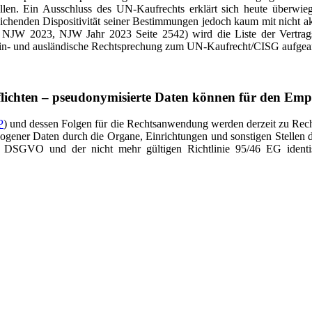
len. Ein Ausschluss des UN-Kaufrechts erklärt sich heute überwieg
reichenden Dispositivität seiner Bestimmungen jedoch kaum mit nicht
t
NJW 2023,
NJW Jahr 2023 Seite
2542
) wird die Liste der Vertrag
e in- und ausländische Rechtsprechung zum UN-Kaufrecht/CISG aufgear
ichten – pseudonymisierte Daten können für den Em
P
) und dessen Folgen für die Rechtsanwendung werden derzeit zu Rech
zogener Daten durch die Organe, Einrichtungen und sonstigen Stellen 
 DSGVO und der nicht mehr gültigen Richtlinie 95/46 EG identis