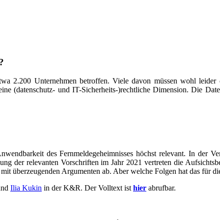
?
twa 2.200 Unternehmen betroffen. Viele davon müssen wohl leider 
ine (datenschutz- und IT-Sicherheits-)rechtliche Dimension. Die Dat
e Anwendbarkeit des Fernmeldegeheimnisses höchst relevant. In der V
elung der relevanten Vorschriften im Jahr 2021 vertreten die Aufsicht
r mit überzeugenden Argumenten ab. Aber welche Folgen hat das für 
nd
Ilia Kukin
in der K&R. Der Volltext ist
hier
abrufbar.