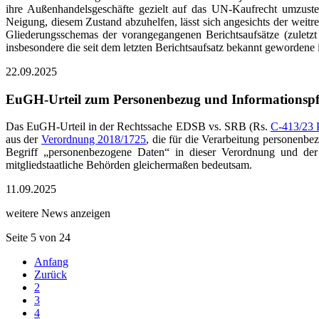
ihre Außenhandelsgeschäfte gezielt auf das UN-Kaufrecht umzustel
Neigung, diesem Zustand abzuhelfen, lässt sich angesichts der weit
Gliederungsschemas der vorangegangenen Berichtsaufsätze (zuletz
insbesondere die seit dem letzten Berichtsaufsatz bekannt geworden
22.09.2025
EuGH-Urteil zum Personenbezug und Informationspfl
Das EuGH-Urteil in der Rechtssache EDSB vs. SRB (Rs.
C‑413/23 
aus der
Verordnung 2018/1725
, die für die Verarbeitung personenbe
Begriff „personenbezogene Daten“ in dieser Verordnung und der
mitgliedstaatliche Behörden gleichermaßen bedeutsam.
11.09.2025
weitere News anzeigen
Seite 5 von 24
Anfang
Zurück
2
3
4