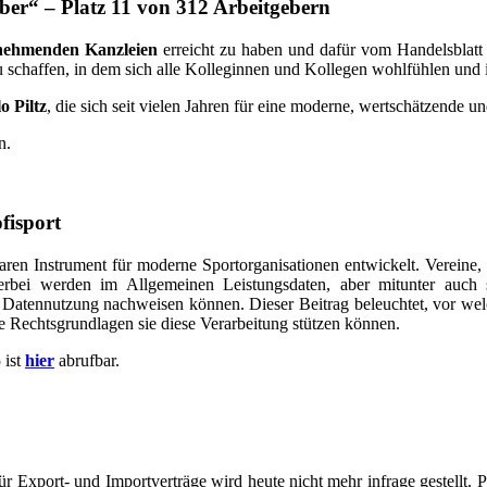
ber“ – Platz 11 von 312 Arbeitgebern
ilnehmenden Kanzleien
erreicht zu haben und dafür vom Handelsblatt
 schaffen, in dem sich alle Kolleginnen und Kollegen wohlfühlen und i
o Piltz
, die sich seit vielen Jahren für eine moderne, wertschätzende un
n.
fisport
baren Instrument für moderne Sportorganisationen entwickelt. Verei
erbei werden im Allgemeinen Leistungsdaten, aber mitunter auch s
atennutzung nachweisen können. Dieser Beitrag beleuchtet, vor welc
e Rechtsgrundlagen sie diese Verarbeitung stützen können.
 ist
hier
abrufbar.
ür Export- und Importverträge wird heute nicht mehr infrage gestellt.