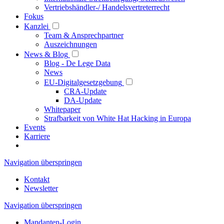
Vertriebshändler-/ Handelsvertreterrecht
Fokus
Kanzlei
Team & Ansprechpartner
Auszeichnungen
News & Blog
Blog - De Lege Data
News
EU-Digitalgesetzgebung
CRA-Update
DA-Update
Whitepaper
Strafbarkeit von White Hat Hacking in Europa
Events
Karriere
Navigation überspringen
Kontakt
Newsletter
Navigation überspringen
Mandanten-Login