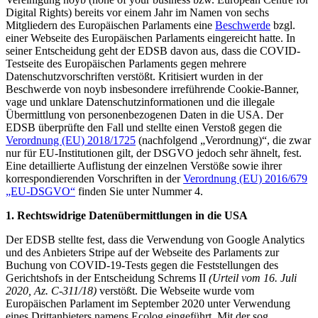
Digital Rights) bereits vor einem Jahr im Namen von sechs
Mitgliedern des Europäischen Parlaments eine
Beschwerde
bzgl.
einer Webseite des Europäischen Parlaments eingereicht hatte. In
seiner Entscheidung geht der EDSB davon aus, dass die COVID-
Testseite des Europäischen Parlaments gegen mehrere
Datenschutzvorschriften verstößt. Kritisiert wurden in der
Beschwerde von noyb insbesondere irreführende Cookie-Banner,
vage und unklare Datenschutzinformationen und die illegale
Übermittlung von personenbezogenen Daten in die USA. Der
EDSB überprüfte den Fall und stellte einen Verstoß gegen die
Verordnung (EU) 2018/1725
(nachfolgend „Verordnung)“, die zwar
nur für EU-Institutionen gilt, der DSGVO jedoch sehr ähnelt, fest.
Eine detaillierte Auflistung der einzelnen Verstöße sowie ihrer
korrespondierenden Vorschriften in der
Verordnung (EU) 2016/679
„EU-DSGVO“
finden Sie unter Nummer 4.
1. Rechtswidrige Datenübermittlungen in die USA
Der EDSB stellte fest, dass die Verwendung von Google Analytics
und des Anbieters Stripe auf der Webseite des Parlaments zur
Buchung von COVID-19-Tests gegen die Feststellungen des
Gerichtshofs in der Entscheidung Schrems II
(Urteil vom 16. Juli
2020, Az. C-311/18)
verstößt. Die Webseite wurde vom
Europäischen Parlament im September 2020 unter Verwendung
eines Drittanbieters namens Ecolog eingeführt. Mit der sog.