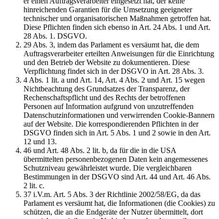
er einen Auftragsverarbeiter eingesetzt hat, der keine
hinreichenden Garantien für die Umsetzung geeigneter
technischer und organisatorischen Maßnahmen getroffen hat.
Diese Pflichten finden sich ebenso in Art. 24 Abs. 1 und Art.
28 Abs. 1. DSGVO.
29 Abs. 3, indem das Parlament es versäumt hat, die dem
Auftragsverarbeiter erteilten Anweisungen für die Einrichtung
und den Betrieb der Website zu dokumentieren. Diese
Verpflichtung findet sich in der DSGVO in Art. 28 Abs. 3.
4 Abs. 1 lit. a und Art. 14, Art. 4 Abs. 2 und Art. 15 wegen
Nichtbeachtung des Grundsatzes der Transparenz, der
Rechenschaftspflicht und des Rechts der betroffenen
Personen auf Information aufgrund von unzutreffenden
Datenschutzinformationen und verwirrenden Cookie-Bannern
auf der Website. Die korrespondierenden Pflichten in der
DSGVO finden sich in Art. 5 Abs. 1 und 2 sowie in den Art.
12 und 13.
46 und Art. 48 Abs. 2 lit. b, da für die in die USA
übermittelten personenbezogenen Daten kein angemessenes
Schutzniveau gewährleistet wurde. Die vergleichbaren
Bestimmungen in der DSGVO sind Art. 44 und Art. 46 Abs.
2 lit. c.
37 i.V.m. Art. 5 Abs. 3 der Richtlinie 2002/58/EG, da das
Parlament es versäumt hat, die Informationen (die Cookies) zu
schützen, die an die Endgeräte der Nutzer übermittelt, dort