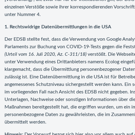
einzelnen Verstöße sowie ihrer korrespondierenden Vorschrift
unter Nummer 4.
1. Rechtswidrige Datenübermittlungen in die USA
Der EDSB stellte fest, dass die Verwendung von Google Analyt
Parlaments zur Buchung von COVID-19-Tests gegen die Festst
(Urteil vom 16. Juli 2020, Az. C-311/18)
verstößt. Die Websei
unter Verwendung eines Drittanbieters namens Ecolog eingefü
klargemacht, dass die Übermittlung personenbezogener Daten
zulässig ist. Eine Datenübermittlung in die USA ist für Betr
angemessenes Schutzniveau sichergestellt werden kann. Ein s
im vorliegenden Fall nach Ansicht des EDSB nicht gegeben. In
Unterlagen, Nachweise oder sonstigen Informationen über die
Maßnahmen bereitgestellt hat, die ergriffen wurden, um ein i
personenbezogene Daten zu gewährleisten, die im Zusammenh
übermittelt werden.
Hinweis:
Der Vorwurf bezog sich hier also vor allem auch auf