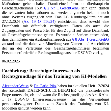
Maßnahmen geheim halten. Damit eine Information überhaupt ein
Geschäftsgeheimnis i.S.v.
§ 2 Nr. 1 GeschGehG
sein kann, dürfen
die relevanten Informationen u.a. weder allgemein bekannt noch
ohne Weiteres zugänglich sein. Das LG Nürnberg-Fürth hat am
27.12.2024 (
Az. 19 O 556/24
) entschieden, dass sowohl eine
Datenbank mit öffentlich verfügbaren Daten als auch die
Zugangsdaten und Passwörter für den Zugriff auf diese Datenbank
als Geschäftsgeheimnisse gelten. Es wurde außerdem entschieden,
dass dem Kläger ein Auskunftsanspruch aus
§ 8 Abs. 1 GeschGehG
zustand und die dabei zur Mitteilung von Namen und Anschriften
der an der Verletzung des Geschäftsgeheimnisses beteiligten
Personen erforderliche Rechtsgrundlage aus der DSGVO vorlag.
06.02.2025
Fachbeitrag: Berechtigte Interessen als
Rechtsgrundlage für das Training von KI-Modellen
Alexander Weiss
&
Dr. Carlo Piltz
haben im aktuellen Heft 12/2024
der Zeitschrift DATENSCHUTZ-BERATER die praxisrelevante
Frage untersucht, ob und wann die Rechtsgrundlage des Art. 6 Abs.
1 f) DSGVO (Interessenabwägung) für die Verwendung
personenbezogener Daten zum Zweck des Trainings von KI-
Modellen genutzt werden kann.