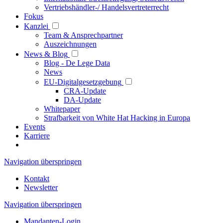
Vertriebshändler-/ Handelsvertreterrecht
Fokus
Kanzlei
Team & Ansprechpartner
Auszeichnungen
News & Blog
Blog - De Lege Data
News
EU-Digitalgesetzgebung
CRA-Update
DA-Update
Whitepaper
Strafbarkeit von White Hat Hacking in Europa
Events
Karriere
Navigation überspringen
Kontakt
Newsletter
Navigation überspringen
Mandanten-Login