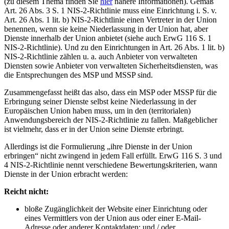
(zu diesem Thema finden Sie
hier
nähere Informationen). Gemäß
Art. 26 Abs. 3 S. 1 NIS-2-Richtlinie muss eine Einrichtung i. S. v.
Art. 26 Abs. 1 lit. b) NIS-2-Richtlinie einen Vertreter in der Union
benennen, wenn sie keine Niederlassung in der Union hat, aber
Dienste innerhalb der Union anbietet (siehe auch ErwG 116 S. 1
NIS-2-Richtlinie). Und zu den Einrichtungen in Art. 26 Abs. 1 lit. b)
NIS-2-Richtlinie zählen u. a. auch Anbieter von verwalteten
Diensten sowie Anbieter von verwalteten Sicherheitsdiensten, was
die Entsprechungen des MSP und MSSP sind.
Zusammengefasst heißt das also, dass ein MSP oder MSSP für die
Erbringung seiner Dienste selbst keine Niederlassung in der
Europäischen Union haben muss, um in den (territorialen)
Anwendungsbereich der NIS-2-Richtlinie zu fallen. Maßgeblicher
ist vielmehr, dass er in der Union seine Dienste erbringt.
Allerdings ist die Formulierung „ihre Dienste in der Union
erbringen“ nicht zwingend in jedem Fall erfüllt. ErwG 116 S. 3 und
4 NIS-2-Richtlinie nennt verschiedene Bewertungskriterien, wann
Dienste in der Union erbracht werden:
Reicht nicht:
bloße Zugänglichkeit der Website einer Einrichtung oder
eines Vermittlers von der Union aus oder einer E-Mail-
Adresse oder anderer Kontaktdaten; und / oder