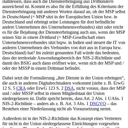
stattdessen, dass auch die Diensteerbringung
aus Drittländern
ausreichend ist. Kommt es also für die Erfüllung des Kriteriums der
Diensteerbringung mit anderen Worten darauf an, ob der MSP selbst
in Deutschland
(= MSP sitzt in der Europäischen Union bzw. in
Deutschland und erbringt seine Leistungen für dort befindliche
andere Unternehmen des Unternehmensverbundes) sitzt oder reicht
es für die Bejahung der Diensteerbringung auch aus, wenn der MSP
seinen Sitz
in einem Drittland
(= MSP-Gesellschaft eines
Unternehmensverbundes sitzt bspw. in Indien und steuert die IT von
anderen Unternehmen des Verbundes von dort aus in Europa bzw.
Deutschland) hat? Im zuletzt genannten Fall würde das bedeuten,
dass der territoriale Anwendungsbereich der NIS-2-Richtlinie und
damit des BSIG auch dann eröffnet wäre, wenn sich der MSP und /
oder der MSSP in einem Drittstaat befindet.
Dabei setzt die Formulierung „ihre Dienste in der Union erbringen“,
die auch in anderen Digitalrechtsakten vorkommt (siehe z. B. ErwG
12 S. 5
CRA
oder ErwG 123 S. 2
DSA
, nicht voraus, dass der MSP
und / oder MSSP selbst in einem Mitgliedstaat der Union
niedergelassen ist. Dafür spricht bereits, dass Art. 2 Abs. 1 UAbs. 1
NIS-2-Richtlinie – anders als z. B. Art. 3 Abs. 1
DSGVO
– das
Bestehen einer Niederlassung nicht als Voraussetzung nennt.
Außerdem ist in der NIS-2-Richtlinie das Konzept eines Vertreters
für nicht in der Union niedergelassene Einrichtungen vorgesehen