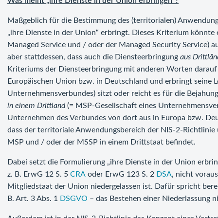
Was meint „ihre Dienste in der Union erbringen“?
Maßgeblich für die Bestimmung des (territorialen) Anwendungs
„ihre Dienste in der Union“ erbringt. Dieses Kriterium könnte 
Managed Service und / oder der Managed Security Service) 
aber stattdessen, dass auch die Diensteerbringung
aus Drittlä
Kriteriums der Diensteerbringung mit anderen Worten darauf
Europäischen Union bzw. in Deutschland und erbringt seine L
Unternehmensverbundes) sitzt oder reicht es für die Bejahun
in einem Drittland
(= MSP-Gesellschaft eines Unternehmensverbu
Unternehmen des Verbundes von dort aus in Europa bzw. Deut
dass der territoriale Anwendungsbereich der NIS-2-Richtlini
MSP und / oder der MSSP in einem Drittstaat befindet.
Dabei setzt die Formulierung „ihre Dienste in der Union erbri
z. B. ErwG 12 S. 5
CRA
oder ErwG 123 S. 2
DSA
, nicht vorau
Mitgliedstaat der Union niedergelassen ist. Dafür spricht berei
B. Art. 3 Abs. 1
DSGVO
– das Bestehen einer Niederlassung ni