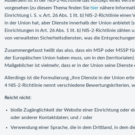
Außerdem ist in der NIS-2-Richtlinie das Konzept eines Vertre
vorgesehen (zu diesem Thema finden Sie
hier
nähere Informati
Einrichtung i. S. v. Art. 26 Abs. 1 lit. b) NIS-2-Richtlinie ein
in der Union hat, aber Dienste innerhalb der Union anbietet (
Einrichtungen in Art. 26 Abs. 1 lit. b) NIS-2-Richtlinie zähle
von verwalteten Sicherheitsdiensten, was die Entsprechung
Zusammengefasst heißt das also, dass ein MSP oder MSSP für 
der Europäischen Union haben muss, um in den (territorialen)
Maßgeblicher ist vielmehr, dass er in der Union seine Dienste 
Allerdings ist die Formulierung „ihre Dienste in der Union erb
4 NIS-2-Richtlinie nennt verschiedene Bewertungskriterien, 
Reicht nicht:
bloße Zugänglichkeit der Website einer Einrichtung oder e
oder anderer Kontaktdaten; und / oder
Verwendung einer Sprache, die in dem Drittland, in dem die 