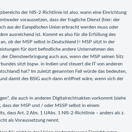
bereichs der NIS-2-Richtlinie ist also, wann eine Einrichtung
entweder voraussetzen, dass der fragliche Dienst (hier: der
auch
aus der Europäischen Union
erbracht werden muss oder
ndern
ausreichend ist. Kommt es also für die Erfüllung des
 an, ob der MSP selbst
in Deutschland
(= MSP sitzt in der
eistungen für dort befindliche andere Unternehmen des
g der Diensteerbringung auch aus, wenn der MSP seinen Sitz
ndes sitzt bspw. in Indien und steuert die IT von anderen
schland) hat? Im zuletzt genannten Fall würde das bedeuten,
e und damit des BSIG auch dann eröffnet wäre, wenn sich der
ngen“, die auch in anderen Digitalrechtsakten vorkommt (siehe
s, dass der MSP und / oder MSSP selbst in einem
ts, dass Art. 2 Abs. 1 UAbs. 1 NIS-2-Richtlinie – anders als z.
cht als Voraussetzung nennt.