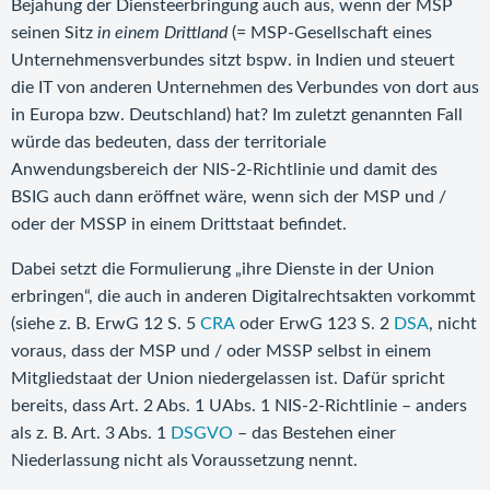
Bejahung der Diensteerbringung auch aus, wenn der MSP
seinen Sitz
in einem Drittland
(= MSP-Gesellschaft eines
Unternehmensverbundes sitzt bspw. in Indien und steuert
die IT von anderen Unternehmen des Verbundes von dort aus
in Europa bzw. Deutschland) hat? Im zuletzt genannten Fall
würde das bedeuten, dass der territoriale
Anwendungsbereich der NIS-2-Richtlinie und damit des
BSIG auch dann eröffnet wäre, wenn sich der MSP und /
oder der MSSP in einem Drittstaat befindet.
Dabei setzt die Formulierung „ihre Dienste in der Union
erbringen“, die auch in anderen Digitalrechtsakten vorkommt
(siehe z. B. ErwG 12 S. 5
CRA
oder ErwG 123 S. 2
DSA
, nicht
voraus, dass der MSP und / oder MSSP selbst in einem
Mitgliedstaat der Union niedergelassen ist. Dafür spricht
bereits, dass Art. 2 Abs. 1 UAbs. 1 NIS-2-Richtlinie – anders
als z. B. Art. 3 Abs. 1
DSGVO
– das Bestehen einer
Niederlassung nicht als Voraussetzung nennt.