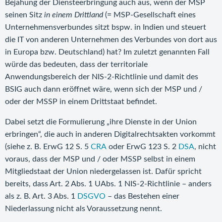
Bejahung der Diensteerbringung auch aus, wenn der MSP
seinen Sitz
in einem Drittland
(= MSP-Gesellschaft eines
Unternehmensverbundes sitzt bspw. in Indien und steuert
die IT von anderen Unternehmen des Verbundes von dort aus
in Europa bzw. Deutschland) hat? Im zuletzt genannten Fall
würde das bedeuten, dass der territoriale
Anwendungsbereich der NIS-2-Richtlinie und damit des
BSIG auch dann eröffnet wäre, wenn sich der MSP und /
oder der MSSP in einem Drittstaat befindet.
Dabei setzt die Formulierung „ihre Dienste in der Union
erbringen“, die auch in anderen Digitalrechtsakten vorkommt
(siehe z. B. ErwG 12 S. 5
CRA
oder ErwG 123 S. 2
DSA
, nicht
voraus, dass der MSP und / oder MSSP selbst in einem
Mitgliedstaat der Union niedergelassen ist. Dafür spricht
bereits, dass Art. 2 Abs. 1 UAbs. 1 NIS-2-Richtlinie – anders
als z. B. Art. 3 Abs. 1
DSGVO
– das Bestehen einer
Niederlassung nicht als Voraussetzung nennt.