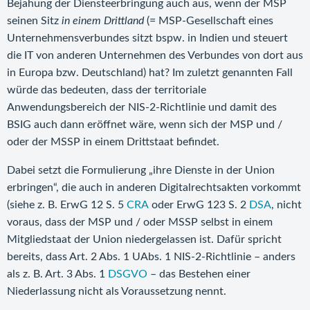
Bejahung der Diensteerbringung auch aus, wenn der MSP
seinen Sitz
in einem Drittland
(= MSP-Gesellschaft eines
Unternehmensverbundes sitzt bspw. in Indien und steuert
die IT von anderen Unternehmen des Verbundes von dort aus
in Europa bzw. Deutschland) hat? Im zuletzt genannten Fall
würde das bedeuten, dass der territoriale
Anwendungsbereich der NIS-2-Richtlinie und damit des
BSIG auch dann eröffnet wäre, wenn sich der MSP und /
oder der MSSP in einem Drittstaat befindet.
Dabei setzt die Formulierung „ihre Dienste in der Union
erbringen“, die auch in anderen Digitalrechtsakten vorkommt
(siehe z. B. ErwG 12 S. 5
CRA
oder ErwG 123 S. 2
DSA
, nicht
voraus, dass der MSP und / oder MSSP selbst in einem
Mitgliedstaat der Union niedergelassen ist. Dafür spricht
bereits, dass Art. 2 Abs. 1 UAbs. 1 NIS-2-Richtlinie – anders
als z. B. Art. 3 Abs. 1
DSGVO
– das Bestehen einer
Niederlassung nicht als Voraussetzung nennt.