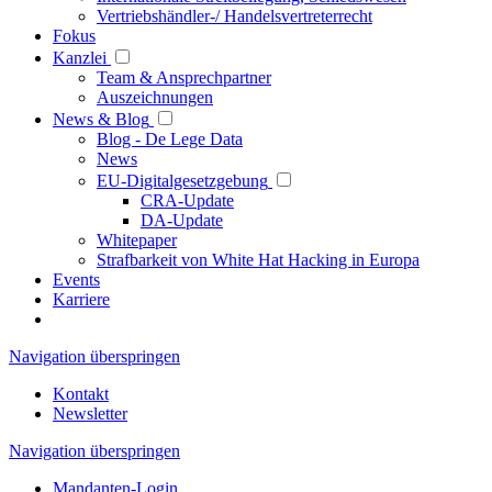
Vertriebshändler-/ Handelsvertreterrecht
Fokus
Kanzlei
Team & Ansprechpartner
Auszeichnungen
News & Blog
Blog - De Lege Data
News
EU-Digitalgesetzgebung
CRA-Update
DA-Update
Whitepaper
Strafbarkeit von White Hat Hacking in Europa
Events
Karriere
Navigation überspringen
Kontakt
Newsletter
Navigation überspringen
Mandanten-Login