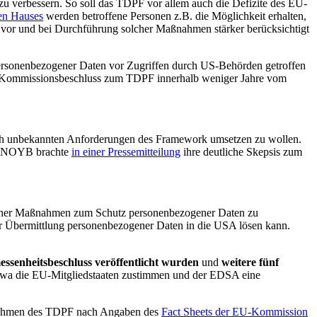
u verbessern. So soll das TDPF vor allem auch die Defizite des EU-
en Hauses
werden betroffene Personen z.B. die Möglichkeit erhalten,
or und bei Durchführung solcher Maßnahmen stärker berücksichtigt
ersonenbezogener Daten vor Zugriffen durch US-Behörden getroffen
er Kommissionsbeschluss zum TDPF innerhalb weniger Jahre vom
och unbekannten Anforderungen des Framework umsetzen zu wollen.
ion NOYB brachte
in einer Pressemitteilung
ihre deutliche Skepsis zum
licher Maßnahmen zum Schutz personenbezogener Daten zu
er Übermittlung personenbezogener Daten in die USA lösen kann.
ssenheitsbeschluss veröffentlicht wurden
und
weitere fünf
etwa die EU-Mitgliedstaaten zustimmen und der EDSA eine
m Rahmen des TDPF nach Angaben des
Fact Sheets der EU-Kommission