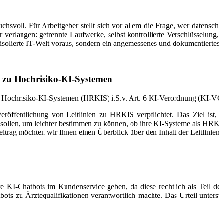
ruchsvoll. Für Arbeitgeber stellt sich vor allem die Frage, wer datens
 verlangen: getrennte Laufwerke, selbst kontrollierte Verschlüsselung
olierte IT-Welt voraus, sondern ein angemessenes und dokumentiertes
n zu Hochrisiko-KI-Systemen
zu Hochrisiko-KI-Systemen (HRKIS) i.S.v. Art. 6 KI-Verordnung (KI-
öffentlichung von Leitlinien zu HRKIS verpflichtet. Das Ziel ist, 
en sollen, um leichter bestimmen zu können, ob ihre KI-Systeme als 
trag möchten wir Ihnen einen Überblick über den Inhalt der Leitlinie
re KI-Chatbots im Kundenservice geben, da diese rechtlich als Teil de
bots zu Ärztequalifikationen verantwortlich machte. Das Urteil unter