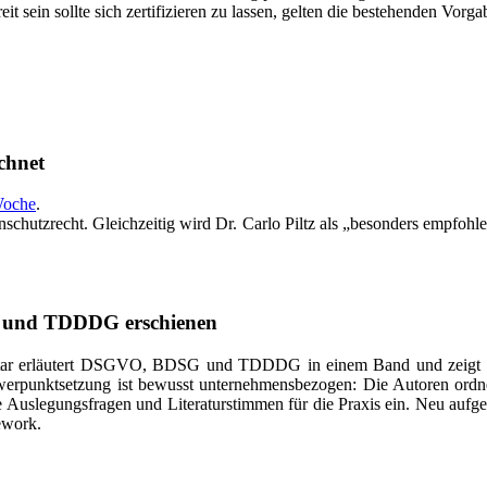
ereit sein sollte sich zertifizieren zu lassen, gelten die bestehenden V
chnet
Woche
.
schutzrecht. Gleichzeitig wird Dr. Carlo Piltz als „besonders empfohl
 und TDDDG erschienen
entar erläutert DSGVO, BDSG und TDDDG in einem Band und zeigt
hwerpunktsetzung ist bewusst unternehmensbezogen: Die Autoren ordn
e Auslegungsfragen und Literaturstimmen für die Praxis ein. Neu a
ework.