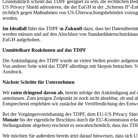
Grundsätzlich scheint das TDPF geeignet zu sein, die rechtlichen B
US Privacy Shield adressieren, die der EuGH in der „Schrems II“-Ents
rechtlich gegen Maßnahmen von US-Überwachungsbehörden vorzugehen
werden.
Im Idealfall
führt das TDPF i
n Zukunft
dazu, dass bei Datenüberm
werden müssen und auf den Abschluss von Standarddatenschutzklaus
EuGH aufgehoben.
Unmittelbare Reaktionen auf das TDPF
Die Ankündigung des TDPF wurde an vielen Stellen positiv aufgen
Von anderer Seite wird das TDPF allerdings mit Skepsis betrachtet
Ausdruck.
Nächste Schritte für Unternehmen
Wir
raten dringend davon ab
, bereits infolge der Ankündigung au
unterlassen. Zum jetzigen Zeitpunkt ist noch nicht absehbar, ob un
Entsprechend empfehlen wir zunächst die Veröffentlichung des Ent
Bei der Vorgängervereinbarung des TDPF, dem EU-US Privacy Shield
Monate
bis der eigentliche Beschluss durch die EU-Kommission er
Stellungnahme abgeben) erscheint es unwahrscheinlich, dass das TD
Wir möchten Sie außerdem bereits jetzt darauf hinweisen, dass si