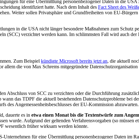
edingungen für eine Übermittlung personenbezogener Daten in die USA z
cheidung identifiziert hatte. Nach dem Inhalt des
Fact Sheet des Weiß
. Weiter sollen Privatsphäre und Grundfreiheiten von EU-Bürgern v
ittlungen in die USA nicht länger besondere Maßnahmen zum Schutz p
eln (SCC) verzichtet werden kann. Im schlimmsten Fall wird auch d
ommen. Zum Beispiel
kündigte Microsoft bereits jetzt an
, die aktuell n
. Vor allem die von Max Schrems mitgegründete Datenschutzorganisat
f den Abschluss von SCC zu verzichten oder die Durchführung zusätz
d ab wann das TDPF die aktuell bestehenden Datenschutzprobleme bei d
wurfs des Angemessenheitsbeschlusses der EU-Kommission abzuwarten.
, dauerte es in
etwa einen Monat bis die Textentwürfe zum Angeme
lassen wurde. Aufgrund der geltenden Verfahrensvorgaben (so müssen 
PF wesentlich früher wirksam werden könnte.
ch US-Unternehmen für eine Übermittlung personenbezogener Daten i