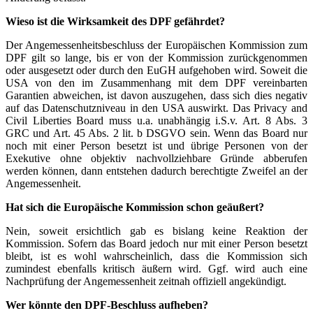
Wieso ist die Wirksamkeit des DPF gefährdet?
Der Angemessenheitsbeschluss der Europäischen Kommission zum
DPF gilt so lange, bis er von der Kommission zurückgenommen
oder ausgesetzt oder durch den EuGH aufgehoben wird. Soweit die
USA von den im Zusammenhang mit dem DPF vereinbarten
Garantien abweichen, ist davon auszugehen, dass sich dies negativ
auf das Datenschutzniveau in den USA auswirkt. Das Privacy and
Civil Liberties Board muss u.a. unabhängig i.S.v. Art. 8 Abs. 3
GRC und Art. 45 Abs. 2 lit. b DSGVO sein. Wenn das Board nur
noch mit einer Person besetzt ist und übrige Personen von der
Exekutive ohne objektiv nachvollziehbare Gründe abberufen
werden können, dann entstehen dadurch berechtigte Zweifel an der
Angemessenheit.
Hat sich die Europäische Kommission schon geäußert?
Nein, soweit ersichtlich gab es bislang keine Reaktion der
Kommission. Sofern das Board jedoch nur mit einer Person besetzt
bleibt, ist es wohl wahrscheinlich, dass die Kommission sich
zumindest ebenfalls kritisch äußern wird. Ggf. wird auch eine
Nachprüfung der Angemessenheit zeitnah offiziell angekündigt.
Wer könnte den DPF-Beschluss aufheben?