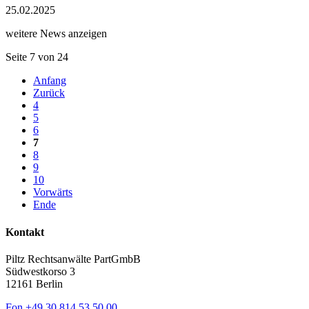
25.02.2025
weitere News anzeigen
Seite 7 von 24
Anfang
Zurück
4
5
6
7
8
9
10
Vorwärts
Ende
Kontakt
Piltz Rechtsanwälte PartGmbB
Südwestkorso 3
12161 Berlin
Fon
+49 30 814 53 50 00