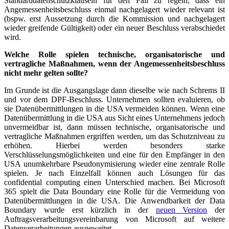
Standarddatenschutzklauseln für den Fall zu regeln, dass ein
Angemessenheitsbeschluss einmal nachgelagert wieder relevant ist
(bspw. erst Aussetzung durch die Kommission und nachgelagert
wieder greifende Gültigkeit) oder ein neuer Beschluss verabschiedet
wird.
Welche Rolle spielen technische, organisatorische und
vertragliche Maßnahmen, wenn der Angemessenheitsbeschluss
nicht mehr gelten sollte?
Im Grunde ist die Ausgangslage dann dieselbe wie nach Schrems II
und vor dem DPF-Beschluss. Unternehmen sollten evaluieren, ob
sie Datenübermittlungen in die USA vermeiden können. Wenn eine
Datenübermittlung in die USA aus Sicht eines Unternehmens jedoch
unvermeidbar ist, dann müssen technische, organisatorische und
vertragliche Maßnahmen ergriffen werden, um das Schutzniveau zu
erhöhen. Hierbei werden besonders starke
Verschlüsselungsmöglichkeiten und eine für den Empfänger in den
USA unumkehrbare Pseudonymisierung wieder eine zentrale Rolle
spielen. Je nach Einzelfall können auch Lösungen für das
confidential computing einen Unterschied machen. Bei Microsoft
365 spielt die Data Boundary eine Rolle für die Vermeidung von
Datenübermittlungen in die USA. Die Anwendbarkeit der Data
Boundary wurde erst kürzlich in der
neuen Version
der
Auftragsverarbeitungsvereinbarung von Microsoft auf weitere
Datenverarbeitungen ausgeweitet.