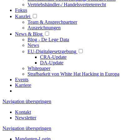
Vertriebshändler-/ Handelsvertreterrecht
Fokus
Kanzlei
Team & Ansprechpartner
Auszeichnungen
News & Blog
Blog - De Lege Data
News
EU-Digitalgesetzgebung
CRA-Update
DA-Update
Whitepaper
Strafbarkeit von White Hat Hacking in Europa
Events
Karriere
Navigation überspringen
Kontakt
Newsletter
Navigation überspringen
Mandanten-Login