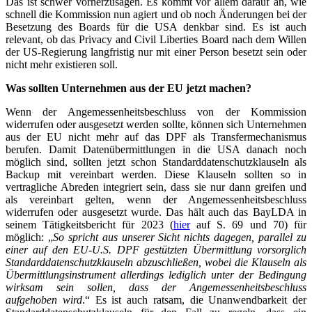
Das ist schwer vorherzusagen. Es kommt vor allem darauf an, wie
schnell die Kommission nun agiert und ob noch Änderungen bei der
Besetzung des Boards für die USA denkbar sind. Es ist auch
relevant, ob das Privacy and Civil Liberties Board nach dem Willen
der US-Regierung langfristig nur mit einer Person besetzt sein oder
nicht mehr existieren soll.
Was sollten Unternehmen aus der EU jetzt machen?
Wenn der Angemessenheitsbeschluss von der Kommission
widerrufen oder ausgesetzt werden sollte, können sich Unternehmen
aus der EU nicht mehr auf das DPF als Transfermechanismus
berufen. Damit Datenübermittlungen in die USA danach noch
möglich sind, sollten jetzt schon Standarddatenschutzklauseln als
Backup mit vereinbart werden. Diese Klauseln sollten so in
vertragliche Abreden integriert sein, dass sie nur dann greifen und
als vereinbart gelten, wenn der Angemessenheitsbeschluss
widerrufen oder ausgesetzt wurde. Das hält auch das BayLDA in
seinem Tätigkeitsbericht für 2023 (
hier
auf S. 69 und 70) für
möglich: „
So spricht aus unserer Sicht nichts dagegen, parallel zu
einer auf den EU-U.S. DPF gestützten Übermittlung vorsorglich
Standarddatenschutzklauseln abzuschließen, wobei die Klauseln als
Übermittlungsinstrument allerdings lediglich unter der Bedingung
wirksam sein sollen, dass der Angemessenheitsbeschluss
aufgehoben wird
.“ Es ist auch ratsam, die Unanwendbarkeit der