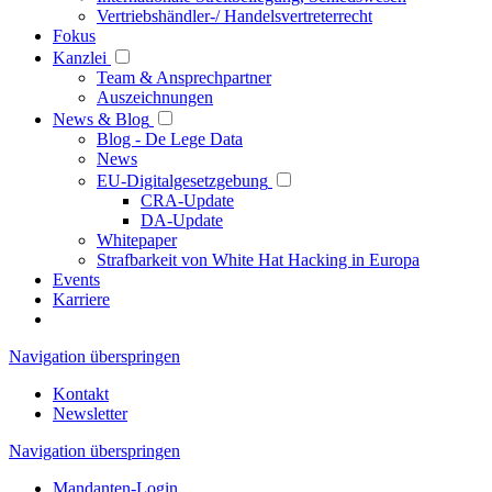
Vertriebshändler-/ Handelsvertreterrecht
Fokus
Kanzlei
Team & Ansprechpartner
Auszeichnungen
News & Blog
Blog - De Lege Data
News
EU-Digitalgesetzgebung
CRA-Update
DA-Update
Whitepaper
Strafbarkeit von White Hat Hacking in Europa
Events
Karriere
Navigation überspringen
Kontakt
Newsletter
Navigation überspringen
Mandanten-Login