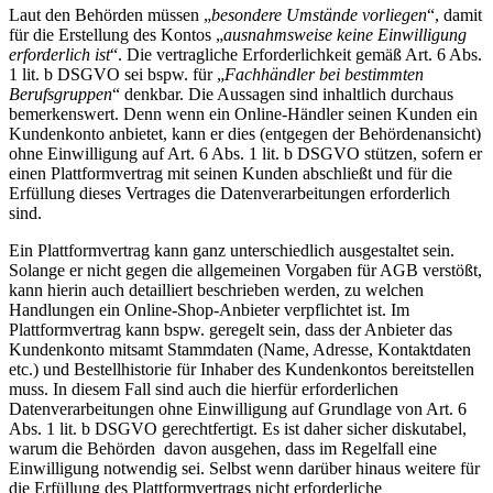
Laut den Behörden müssen „
besondere Umstände vorliegen
“, damit
für die Erstellung des Kontos „
ausnahmsweise keine Einwilligung
erforderlich ist
“. Die vertragliche Erforderlichkeit gemäß Art. 6 Abs.
1 lit. b DSGVO sei bspw. für „
Fachhändler bei bestimmten
Berufsgruppen
“ denkbar. Die Aussagen sind inhaltlich durchaus
bemerkenswert. Denn wenn ein Online-Händler seinen Kunden ein
Kundenkonto anbietet, kann er dies (entgegen der Behördenansicht)
ohne Einwilligung auf Art. 6 Abs. 1 lit. b DSGVO stützen, sofern er
einen Plattformvertrag mit seinen Kunden abschließt und für die
Erfüllung dieses Vertrages die Datenverarbeitungen erforderlich
sind.
Ein Plattformvertrag kann ganz unterschiedlich ausgestaltet sein.
Solange er nicht gegen die allgemeinen Vorgaben für AGB verstößt,
kann hierin auch detailliert beschrieben werden, zu welchen
Handlungen ein Online-Shop-Anbieter verpflichtet ist. Im
Plattformvertrag kann bspw. geregelt sein, dass der Anbieter das
Kundenkonto mitsamt Stammdaten (Name, Adresse, Kontaktdaten
etc.) und Bestellhistorie für Inhaber des Kundenkontos bereitstellen
muss. In diesem Fall sind auch die hierfür erforderlichen
Datenverarbeitungen ohne Einwilligung auf Grundlage von Art. 6
Abs. 1 lit. b DSGVO gerechtfertigt. Es ist daher sicher diskutabel,
warum die Behörden davon ausgehen, dass im Regelfall eine
Einwilligung notwendig sei. Selbst wenn darüber hinaus weitere für
die Erfüllung des Plattformvertrags nicht erforderliche