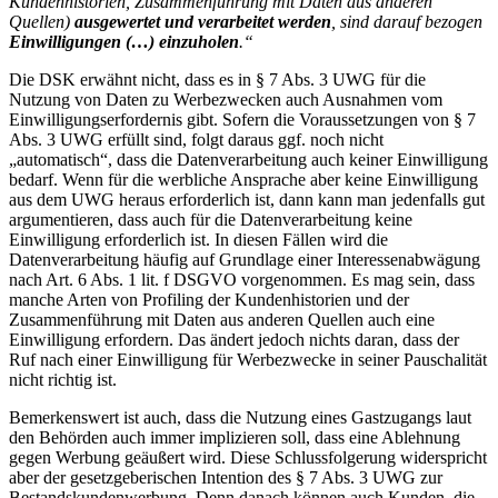
Kundenhistorien, Zusammenführung mit Daten aus anderen
Quellen)
ausgewertet und verarbeitet werden
, sind darauf bezogen
Einwilligungen (…) einzuholen
.“
Die DSK erwähnt nicht, dass es in § 7 Abs. 3 UWG für die
Nutzung von Daten zu Werbezwecken auch Ausnahmen vom
Einwilligungserfordernis gibt. Sofern die Voraussetzungen von § 7
Abs. 3 UWG erfüllt sind, folgt daraus ggf. noch nicht
„automatisch“, dass die Datenverarbeitung auch keiner Einwilligung
bedarf. Wenn für die werbliche Ansprache aber keine Einwilligung
aus dem UWG heraus erforderlich ist, dann kann man jedenfalls gut
argumentieren, dass auch für die Datenverarbeitung keine
Einwilligung erforderlich ist. In diesen Fällen wird die
Datenverarbeitung häufig auf Grundlage einer Interessenabwägung
nach Art. 6 Abs. 1 lit. f DSGVO vorgenommen. Es mag sein, dass
manche Arten von Profiling der Kundenhistorien und der
Zusammenführung mit Daten aus anderen Quellen auch eine
Einwilligung erfordern. Das ändert jedoch nichts daran, dass der
Ruf nach einer Einwilligung für Werbezwecke in seiner Pauschalität
nicht richtig ist.
Bemerkenswert ist auch, dass die Nutzung eines Gastzugangs laut
den Behörden auch immer implizieren soll, dass eine Ablehnung
gegen Werbung geäußert wird. Diese Schlussfolgerung widerspricht
aber der gesetzgeberischen Intention des § 7 Abs. 3 UWG zur
Bestandskundenwerbung. Denn danach können auch Kunden, die