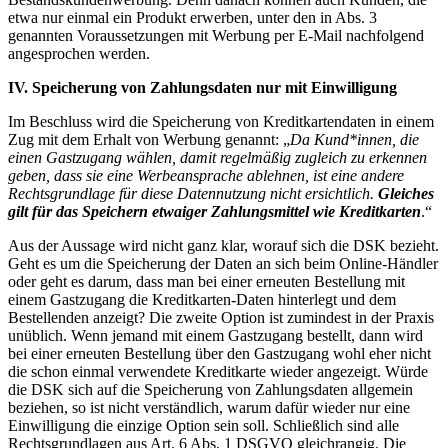
etwa nur einmal ein Produkt erwerben, unter den in Abs. 3
genannten Voraussetzungen mit Werbung per E-Mail nachfolgend
angesprochen werden.
IV. Speicherung von Zahlungsdaten nur mit Einwilligung
Im Beschluss wird die Speicherung von Kreditkartendaten in einem
Zug mit dem Erhalt von Werbung genannt: „
Da Kund*innen, die
einen Gastzugang wählen, damit regelmäßig zugleich zu erkennen
geben, dass sie eine Werbeansprache ablehnen, ist eine andere
Rechtsgrundlage für diese Datennutzung nicht ersichtlich.
Gleiches
gilt für das Speichern etwaiger Zahlungsmittel wie Kreditkarten
.“
Aus der Aussage wird nicht ganz klar, worauf sich die DSK bezieht.
Geht es um die Speicherung der Daten an sich beim Online-Händler
oder geht es darum, dass man bei einer erneuten Bestellung mit
einem Gastzugang die Kreditkarten-Daten hinterlegt und dem
Bestellenden anzeigt? Die zweite Option ist zumindest in der Praxis
unüblich. Wenn jemand mit einem Gastzugang bestellt, dann wird
bei einer erneuten Bestellung über den Gastzugang wohl eher nicht
die schon einmal verwendete Kreditkarte wieder angezeigt. Würde
die DSK sich auf die Speicherung von Zahlungsdaten allgemein
beziehen, so ist nicht verständlich, warum dafür wieder nur eine
Einwilligung die einzige Option sein soll. Schließlich sind alle
Rechtsgrundlagen aus Art. 6 Abs. 1 DSGVO gleichrangig. Die