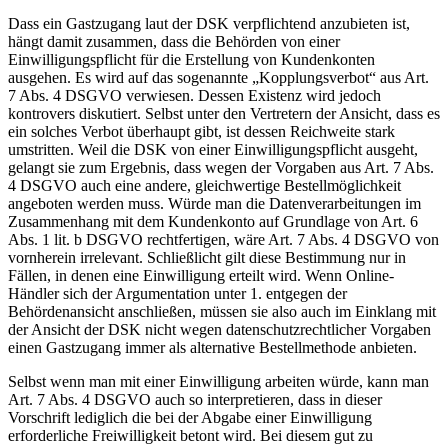
Dass ein Gastzugang laut der DSK verpflichtend anzubieten ist,
hängt damit zusammen, dass die Behörden von einer
Einwilligungspflicht für die Erstellung von Kundenkonten
ausgehen. Es wird auf das sogenannte „Kopplungsverbot“ aus Art.
7 Abs. 4 DSGVO verwiesen. Dessen Existenz wird jedoch
kontrovers diskutiert. Selbst unter den Vertretern der Ansicht, dass es
ein solches Verbot überhaupt gibt, ist dessen Reichweite stark
umstritten. Weil die DSK von einer Einwilligungspflicht ausgeht,
gelangt sie zum Ergebnis, dass wegen der Vorgaben aus Art. 7 Abs.
4 DSGVO auch eine andere, gleichwertige Bestellmöglichkeit
angeboten werden muss. Würde man die Datenverarbeitungen im
Zusammenhang mit dem Kundenkonto auf Grundlage von Art. 6
Abs. 1 lit. b DSGVO rechtfertigen, wäre Art. 7 Abs. 4 DSGVO von
vornherein irrelevant. Schließlicht gilt diese Bestimmung nur in
Fällen, in denen eine Einwilligung erteilt wird. Wenn Online-
Händler sich der Argumentation unter 1. entgegen der
Behördenansicht anschließen, müssen sie also auch im Einklang mit
der Ansicht der DSK nicht wegen datenschutzrechtlicher Vorgaben
einen Gastzugang immer als alternative Bestellmethode anbieten.
Selbst wenn man mit einer Einwilligung arbeiten würde, kann man
Art. 7 Abs. 4 DSGVO auch so interpretieren, dass in dieser
Vorschrift lediglich die bei der Abgabe einer Einwilligung
erforderliche Freiwilligkeit betont wird. Bei diesem gut zu