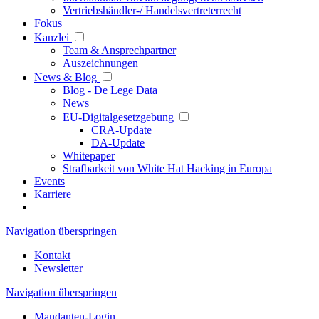
Vertriebshändler-/ Handelsvertreterrecht
Fokus
Kanzlei
Team & Ansprechpartner
Auszeichnungen
News & Blog
Blog - De Lege Data
News
EU-Digitalgesetzgebung
CRA-Update
DA-Update
Whitepaper
Strafbarkeit von White Hat Hacking in Europa
Events
Karriere
Navigation überspringen
Kontakt
Newsletter
Navigation überspringen
Mandanten-Login