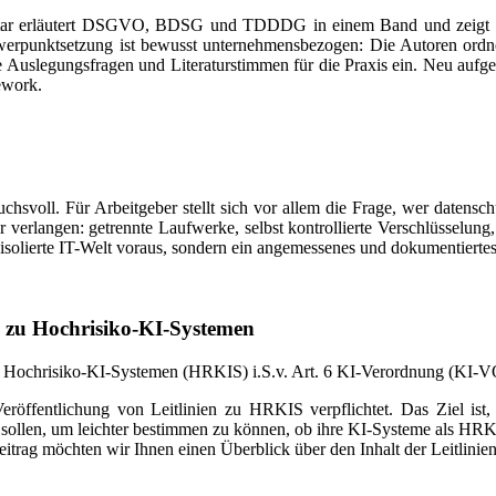
entar erläutert DSGVO, BDSG und TDDDG in einem Band und zeigt
hwerpunktsetzung ist bewusst unternehmensbezogen: Die Autoren ordn
e Auslegungsfragen und Literaturstimmen für die Praxis ein. Neu a
ework.
ruchsvoll. Für Arbeitgeber stellt sich vor allem die Frage, wer datens
 verlangen: getrennte Laufwerke, selbst kontrollierte Verschlüsselung
olierte IT-Welt voraus, sondern ein angemessenes und dokumentiertes
n zu Hochrisiko-KI-Systemen
zu Hochrisiko-KI-Systemen (HRKIS) i.S.v. Art. 6 KI-Verordnung (KI-
öffentlichung von Leitlinien zu HRKIS verpflichtet. Das Ziel ist, 
en sollen, um leichter bestimmen zu können, ob ihre KI-Systeme als 
trag möchten wir Ihnen einen Überblick über den Inhalt der Leitlinie