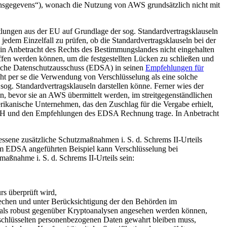
nsgegevens“), wonach die Nutzung von AWS grundsätzlich nicht mit
tlungen aus der EU auf Grundlage der sog. Standardvertragsklauseln
 jedem Einzelfall zu prüfen, ob die Standardvertragsklauseln bei der
ln in Anbetracht des Rechts des Bestimmungslandes nicht eingehalten
ffen werden können, um die festgestellten Lücken zu schließen und
ische Datenschutzausschuss (EDSA) in seinen
Empfehlungen für
ht per se die Verwendung von Verschlüsselung als eine solche
g. Standardvertragsklauseln darstellen könne. Ferner wies der
en, bevor sie an AWS übermittelt werden, im streitgegenständlichen
rikanische Unternehmen, das den Zuschlag für die Vergabe erhielt,
EuGH und den Empfehlungen des EDSA Rechnung trage. In Anbetracht
ssene zusätzliche Schutzmaßnahmen i. S. d. Schrems II-Urteils
om EDSA angeführten Beispiel kann Verschlüsselung bei
aßnahme i. S. d. Schrems II-Urteils sein:
rs überprüft wird,
prechen und unter Berücksichtigung der den Behörden im
 als robust gegenüber Kryptoanalysen angesehen werden können,
erschlüsselten personenbezogenen Daten gewahrt bleiben muss,