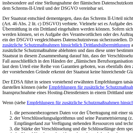
insbesondere auf eine Stellungnahme der flämischen Datenschutzko
dem Schrems-II-Urteil und der DSGVO vereinbar sei.
Der Staatsrat entschied dementgegen, dass das Schrems II-Urteil nic
(Art. 46 Abs. 2 lit. c) DSGVO) verbiete. Vielmehr sei es Aufgabe des 
Übermittlung in ein Drittland eingehalten werden können. Sofern sich
werden können, sei es Aufgabe des Verantwortlichen oder des Auftra
ein der DSGVO vergleichbares Datenschutzniveau sicherzustellen. 
zusätzliche Schutzmaßnahmen hinsichtlich Drittlandsübermittlungen
a
zusätzliche Schutzmaßnahme ablehnten und dass diese unter bestimm
Staatsrat in diesem Zusammenhang darauf hin, dass der Verschlüsselun
Fall ausschließlich in den Händen der „flämischen Berufsorganisatio
laut dem Urteil eine Reihe von Garantien geboten, was ebenfalls 
der vorstehenden Gründe erkennt der Staatsrat keine hinreichende G
Der EDSA führt in seinen vorstehend erwähnten Empfehlungen tatsäch
darstellen können (siehe
Empfehlungen für zusätzliche Schutzmaßnahm
Inanspruchnahme eines Hosting-Dienstleisters in einem Drittland unt
Wenn (siehe
Empfehlungen für zusätzliche Schutzmaßnahmen hinsicht
die personenbezogenen Daten vor der Übertragung mit einer star
der Verschlüsselungsalgorithmus und seine Parametrisierung (
Empfängerland zur Verfügung stehenden Ressourcen und techni
die Stärke der Verschlüsselung und die Schlüssellänge dem spe