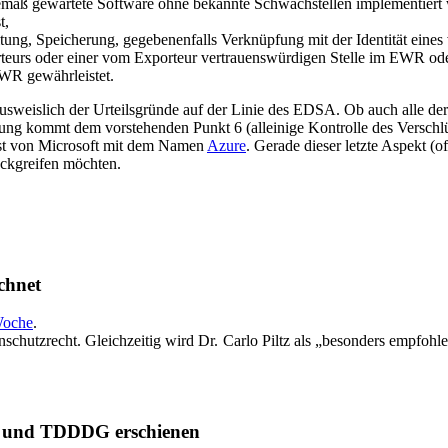
mäß gewartete Software ohne bekannte Schwachstellen implementiert w
t,
ltung, Speicherung, gegebenenfalls Verknüpfung mit der Identität ein
orteurs oder einer vom Exporteur vertrauenswürdigen Stelle im EWR od
EWR gewährleistet.
er ausweislich der Urteilsgründe auf der Linie des EDSA. Ob auch alle 
ung kommt dem vorstehenden Punkt 6 (alleinige Kontrolle des Verschlü
nst von Microsoft mit dem Namen
Azure
. Gerade dieser letzte Aspekt (
ckgreifen möchten.
chnet
Woche
.
schutzrecht. Gleichzeitig wird Dr. Carlo Piltz als „besonders empfohl
 und TDDDG erschienen