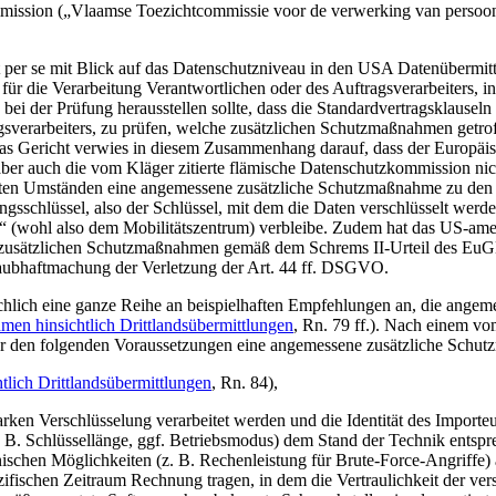
mmission („Vlaamse Toezichtcommissie voor de verwerking van persoo
ht per se mit Blick auf das Datenschutzniveau in den USA Datenübermit
für die Verarbeitung Verantwortlichen oder des Auftragsverarbeiters, in
 bei der Prüfung herausstellen sollte, dass die Standardvertragsklause
gsverarbeiters, zu prüfen, welche zusätzlichen Schutzmaßnahmen getro
Das Gericht verwies in diesem Zusammenhang darauf, dass der Europä
ber auch die vom Kläger zitierte flämische Datenschutzkommission nic
ten Umständen eine angemessene zusätzliche Schutzmaßnahme zu den so
gsschlüssel, also der Schlüssel, mit dem die Daten verschlüsselt werd
n“ (wohl also dem Mobilitätszentrum) verbleibe. Zudem hat das US-ame
den zusätzlichen Schutzmaßnahmen gemäß dem Schrems II-Urteil des 
laubhaftmachung der Verletzung der Art. 44 ff. DSGVO.
lich eine ganze Reihe an beispielhaften Empfehlungen an, die angeme
en hinsichtlich Drittlandsübermittlungen
, Rn. 79 ff.). Nach einem v
er den folgenden Voraussetzungen eine angemessene zusätzliche Schutzm
lich Drittlandsübermittlungen
, Rn. 84),
ken Verschlüsselung verarbeitet werden und die Identität des Importeu
z. B. Schlüssellänge, ggf. Betriebsmodus) dem Stand der Technik ents
schen Möglichkeiten (z. B. Rechenleistung für Brute-Force-Angriffe)
zifischen Zeitraum Rechnung tragen, in dem die Vertraulichkeit der v