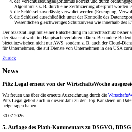
der Verschlüsselungsalgorithmus korrekt und durch ordnungsge
Algorithmus z. B. durch eine Zertifizierung überprüft worden is
die Schlüssel zuverlässig verwaltet werden (Erzeugung, Verwa
die Schlüssel ausschließlich unter der Kontrolle des Datenexp
Wesentlichen gleichwertiges Schutzniveau wie innerhalb des 
Der Staatsrat liegt mit seiner Entscheidung im Eilrechtsschutz bish
der Staatsrat wohl im Hauptsacheverfahren klären. Besondere Bedeut
bietet inzwischen nicht nur AWS, sondern z. B. auch der Cloud-Die
für Unternehmen, die auf Dienste von Unternehmen in den USA zurü
Zurück
News
Piltz Legal erneut von der WirtschaftsWoche ausgezei
Wir freuen uns über die erneute Auszeichnung durch die
Wirtschafts
Piltz Legal gehört auch in diesem Jahr zu den Top-Kanzleien im Daten
beigetragen haben.
30.07.2026
5. Auflage des Plath-Kommentars zu DSGVO, BDSG