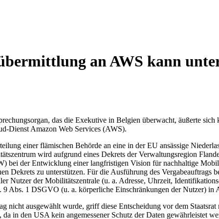
ndsübermittlung an AWS kann un
sprechungsorgan, das die Exekutive in Belgien überwacht, äußerte sich
oud-Dienst Amazon Web Services (AWS).
teilung einer flämischen Behörde an eine in der EU ansässige Niederl
tätszentrum wird aufgrund eines Dekrets der Verwaltungsregion Flander
 bei der Entwicklung einer langfristigen Vision für nachhaltige Mob
neuen Dekrets zu unterstützen. Für die Ausführung des Vergabeauftrags
r Nutzer der Mobilitätszentrale (u. a. Adresse, Uhrzeit, Identifikati
t. 9 Abs. 1 DSGVO (u. a. körperliche Einschränkungen der Nutzer) in
ag nicht ausgewählt wurde, griff diese Entscheidung vor dem Staatsr
en, da in den USA kein angemessener Schutz der Daten gewährleistet we