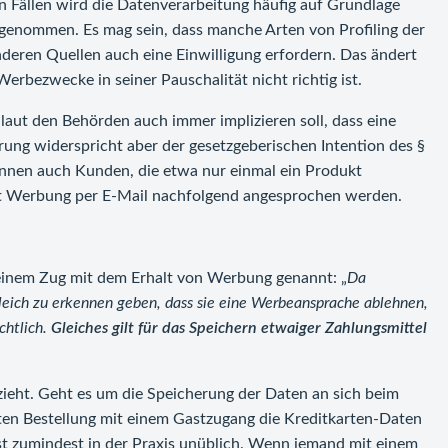
sen Fällen wird die Datenverarbeitung häufig auf Grundlage
rgenommen. Es mag sein, dass manche Arten von Profiling der
ren Quellen auch eine Einwilligung erfordern. Das ändert
Werbezwecke in seiner Pauschalität nicht richtig ist.
aut den Behörden auch immer implizieren soll, dass eine
ng widerspricht aber der gesetzgeberischen Intention des §
en auch Kunden, die etwa nur einmal ein Produkt
it Werbung per E-Mail nachfolgend angesprochen werden.
 einem Zug mit dem Erhalt von Werbung genannt: „
Da
eich zu erkennen geben, dass sie eine Werbeansprache ablehnen,
chtlich.
Gleiches gilt für das Speichern etwaiger Zahlungsmittel
zieht. Geht es um die Speicherung der Daten an sich beim
ten Bestellung mit einem Gastzugang die Kreditkarten-Daten
st zumindest in der Praxis unüblich. Wenn jemand mit einem